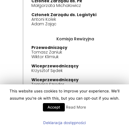
Członek Zarządu ds. PR
Małgorzata Michałowicz
Członek Zarządu ds. Logistyki
Antoni Kolek
Adam Zając
Komisja Rewizyjna
Przewodniczący
Tomasz Zaniuk
Wiktor Klimiuk
Wiceprzewodniczący
Krzysztof Sędek
Wiceprzewodniczący
Tomasz Szreder
This website uses cookies to improve your experience. We'll
Członek
Anna Frączek
assume you're ok with this, but you can opt-out if you wish.
Członek
Accept
Read More
Wiktor Klimiuk
Tomasz Zaniuk
Deklaracja dostępności