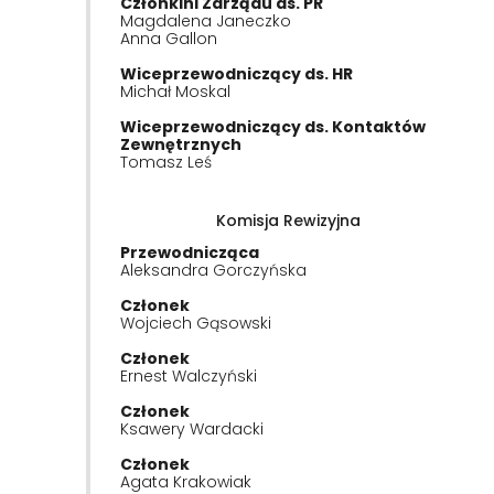
Członkini Zarządu ds. PR
Magdalena Janeczko
Anna Gallon
Wiceprzewodniczący ds. HR
Michał Moskal
Wiceprzewodniczący ds. Kontaktów
Zewnętrznych
Tomasz Leś
Komisja Rewizyjna
Przewodnicząca
Aleksandra Gorczyńska
Członek
Wojciech Gąsowski
Członek
Ernest Walczyński
Członek
Ksawery Wardacki
Członek
Agata Krakowiak